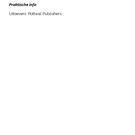
Praktische info
Uitgeverij:
Pottwal Publishers
Aantal bladzijden: 198
ISBN:
9789464594720
Beschikbaar als paperback en als e
-boek
Bestel Boef Liefhebben (paperback)
Koop Boef Liefhebben (e-boek)