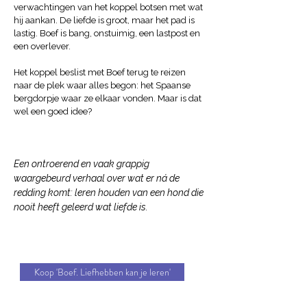
verwachtingen van het koppel botsen met wat
hij aankan. De liefde is groot, maar het pad is
lastig. Boef is bang, onstuimig, een lastpost en
een overlever.
Het koppel beslist met Boef terug te reizen
naar de plek waar alles begon: het Spaanse
bergdorpje waar ze elkaar vonden. Maar is dat
wel een goed idee?
Een ontroerend en vaak grappig
waargebeurd verhaal over wat er ná de
redding komt: leren houden van een hond die
nooit heeft geleerd wat liefde is.
Koop 'Boef. Liefhebben kan je leren'