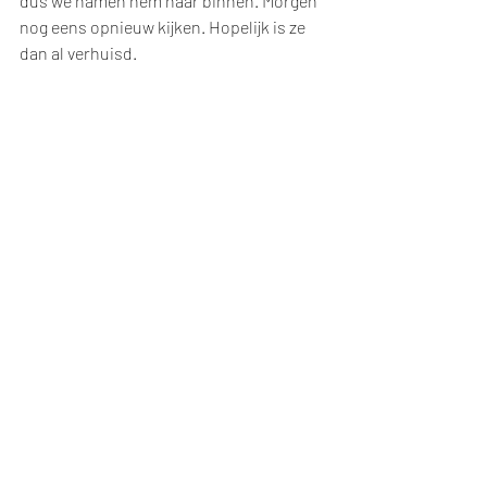
dus we namen hem naar binnen. Morgen 
nog eens opnieuw kijken. Hopelijk is ze 
dan al verhuisd.