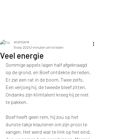
Jana Elza Wuyts
wuytsjana
9 sep 2024
1 minuten om te lezen
Veel energie
Sommige appels lagen half afgeknaagd 
op de grond, en Boef ontdekte de reden. 
Er zat een rat in de boom. Twee zelfs. 
Een verjoeg hij, de tweede bleef zitten. 
Ondanks zijn klimtalent kreeg hij ze niet 
te pakken.
Boef heeft geen rem, hij zou op het 
dunste takje klauteren om zijn prooi te 
vangen. Het werd wat te link op het eind, 