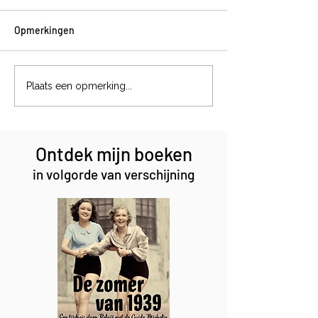
Opmerkingen
Magische formul
Het jachtinstinct van een
Plaats een opmerking...
podenco
Ontdek mijn boeken
in volgorde van verschijning