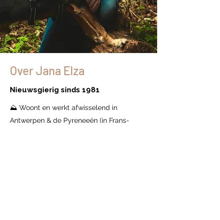
Over Jana Elza
Nieuwsgierig sinds 1981
⛰ Woont en werkt afwisselend in
Antwerpen & de Pyreneeën (in Frans-
Catalonië).
📚 Auteur & uitgever van 4 boeken,
waarvan 3 over podenco Boef. Goed voor
20.000 verkochte exemplaren.
🍀 Gefascineerd door technologie,
storytelling, natuur en tuinieren. Dol op