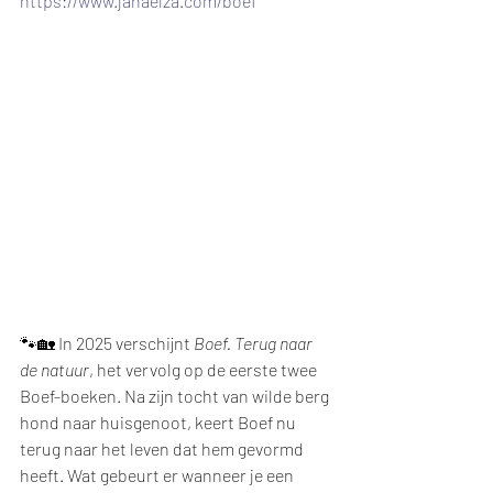
https://www.janaelza.com/boef
🐾🏡 In 2025 verschijnt 
Boef. Terug naar 
de natuur
, het vervolg op de eerste twee 
Boef-boeken. Na zijn tocht van wilde berg 
hond naar huisgenoot, keert Boef nu 
terug naar het leven dat hem gevormd 
heeft. Wat gebeurt er wanneer je een 