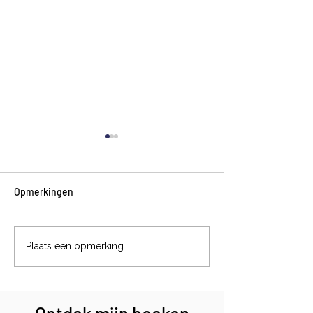
Opmerkingen
Magische formul
Het jachtinstinct van een
Plaats een opmerking...
podenco