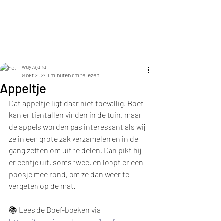
Jana Elza Wuyts
wuytsjana
9 okt 2024
1 minuten om te lezen
Appeltje
Dat appeltje ligt daar niet toevallig. Boef 
kan er tientallen vinden in de tuin, maar 
de appels worden pas interessant als wij 
ze in een grote zak verzamelen en in de 
gang zetten om uit te delen. Dan pikt hij 
er eentje uit, soms twee, en loopt er een 
poosje mee rond, om ze dan weer te 
vergeten op de mat.
📚 Lees de Boef-boeken via 