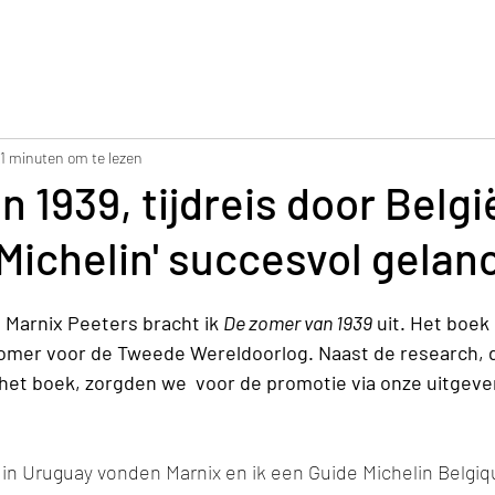
Home
Ontvang een geschenk
Boeken
Over mi
1 minuten om te lezen
n 1939, tijdreis door Belg
Michelin' succesvol gelan
Marnix Peeters bracht ik 
De zomer van 1939
 uit. Het boek
 zomer voor de Tweede Wereldoorlog. Naast de research, d
het boek, zorgden we  voor de promotie via onze uitgever
in Uruguay vonden Marnix en ik een Guide Michelin Belg