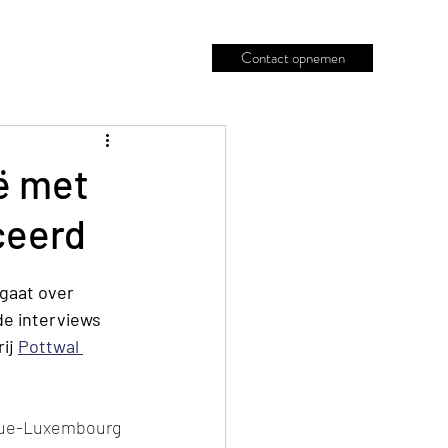
Contact opnemen
j
Blog
ië met
ceerd
 gaat over 
e interviews 
ij 
Pottwal 
ique-Luxembourg 