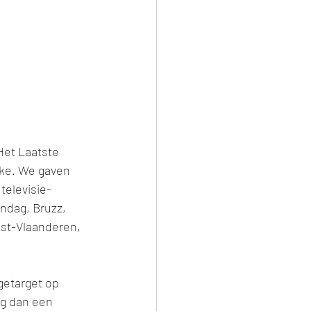
Het Laatste 
rke. We gaven 
televisie-
ndag, Bruzz, 
st-Vlaanderen, 
etarget op 
ag dan een 