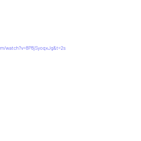
om/watch?v=8P8jSyoqxJg&t=2s