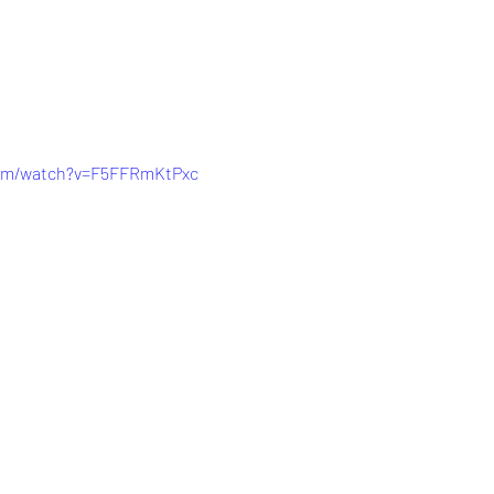
com/watch?v=F5FFRmKtPxc