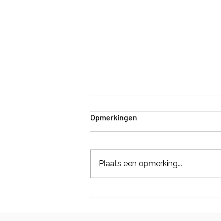
Opmerkingen
Plaats een opmerking...
‘Boef. Terug naar de natuur’
wekenlang in de Top 10 na
succesvolle campagne