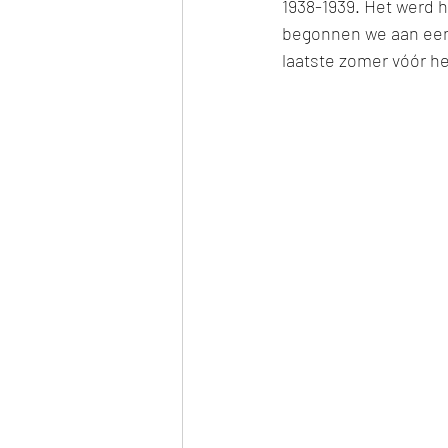
1938-1939. Het werd h
begonnen we aan een t
laatste zomer vóór h