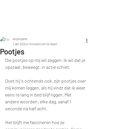
Jana Elza Wuyts
wuytsjana
1 okt 2024
1 minuten om te lezen
Pootjes
Die pootjes op mij wil zeggen: ik wil dat je 
opstaat, beweegt, in actie schiet.
Doet hij ‘s ochtends ook, zijn pootjes over 
mij komen leggen, als hij vindt dat ik weer 
eens te lang in bed blijf liggen. Met 
andere woorden: elke dag, vanaf 1 
seconde na half acht.
Het blijft me fascineren hoe ze 