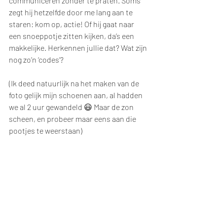
communiceren zonder te praten. Soms 
zegt hij hetzelfde door me lang aan te 
staren: kom op, actie! Of hij gaat naar 
een snoeppotje zitten kijken, da’s een 
makkelijke. Herkennen jullie dat? Wat zijn 
nog zo’n ‘codes’?
(Ik deed natuurlijk na het maken van de 
foto gelijk mijn schoenen aan, al hadden 
we al 2 uur gewandeld 😃 Maar de zon 
scheen, en probeer maar eens aan die 
pootjes te weerstaan)