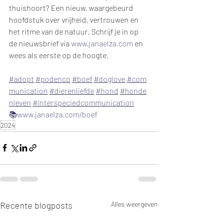
thuishoort? Een nieuw, waargebeurd 
hoofdstuk over vrijheid, vertrouwen en 
het ritme van de natuur. Schrijf je in op 
de nieuwsbrief via 
www.janaelza.com
 en 
wees als eerste op de hoogte. 
#adopt
#podenco
#boef
#doglove
#com
munication
#dierenliefde
#hond
#honde
nleven
#interspeciedcommunication
📚www.janaelza.com/boef
2024
Recente blogposts
Alles weergeven