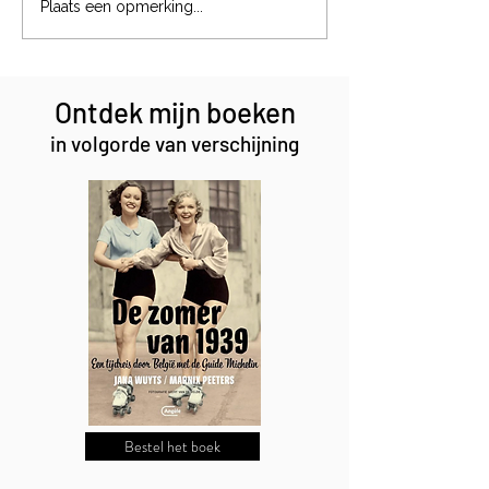
Het jachtinstinct van een
Plaats een opmerking...
podenco
Ontdek mijn boeken
in volgorde van verschijning
Bestel het boek