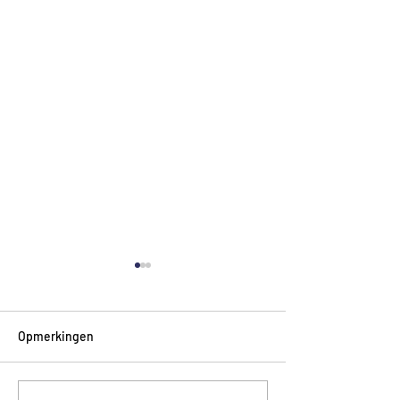
Opmerkingen
Magische formul