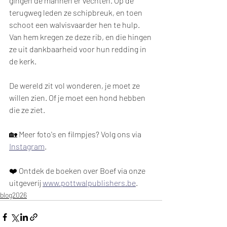
gingen de mannen er vechten. Op de 
terugweg leden ze schipbreuk, en toen 
schoot een walvisvaarder hen te hulp. 
Van hem kregen ze deze rib, en die hingen 
ze uit dankbaarheid voor hun redding in 
de kerk.
De wereld zit vol wonderen, je moet ze 
willen zien. Of je moet een hond hebben 
die ze ziet.
🏡 Meer foto's en filmpjes? Volg ons via 
Instagram
. 
❤️ Ontdek de boeken over Boef via onze 
uitgeverij 
www.pottwalpublishers.be
.
blog2026