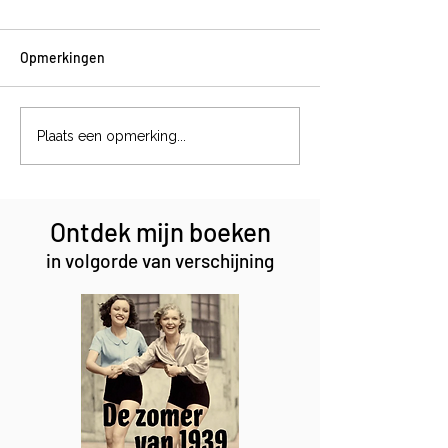
Opmerkingen
Magische formul
Het jachtinstinct van een
Plaats een opmerking...
podenco
Ontdek mijn boeken
in volgorde van verschijning