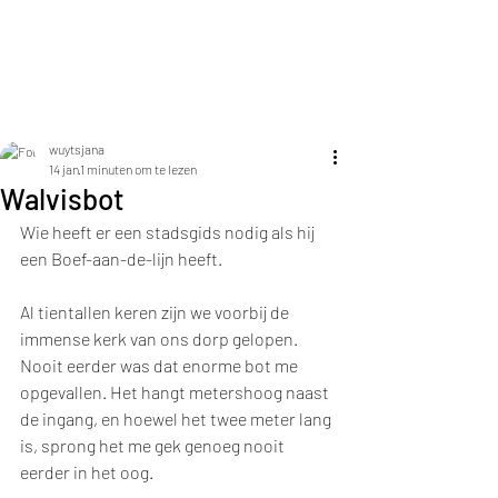
Jana Elza Wuyts
wuytsjana
14 jan
1 minuten om te lezen
Walvisbot
Wie heeft er een stadsgids nodig als hij 
een Boef-aan-de-lijn heeft.
Al tientallen keren zijn we voorbij de 
immense kerk van ons dorp gelopen. 
Nooit eerder was dat enorme bot me 
opgevallen. Het hangt metershoog naast 
de ingang, en hoewel het twee meter lang 
is, sprong het me gek genoeg nooit 
eerder in het oog.