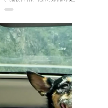
‘Er staan twee herten beneden die raar
doen’, riep ik naar Marnix. Misschien was het
omdat Boef naast me zijn kopje eraf kefte
van opwinding dat ik niet meteen begreep
waarom die twee sierlijke diertjes achter
elkaar rondjes draaiden om de appelbomen.
Ik leidde Boef af op klassieke wijze:
binnenhalen, snoepjes strooien, stofzuigen
(dat helpt vaak gek genoeg). Maar er was
geen lievemoederen aan. Boef was bij het
aanschouwen van het tafereel al even daas
als die twee daar bened