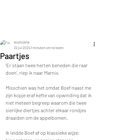
Jana Elza Wuyts
wuytsjana
22 jul 2024
1 minuten om te lezen
Paartjes
‘Er staan twee herten beneden die raar 
doen’, riep ik naar Marnix.
Misschien was het omdat Boef naast me 
zijn kopje eraf kefte van opwinding dat ik 
niet meteen begreep waarom die twee 
sierlijke diertjes achter elkaar rondjes 
draaiden om de appelbomen.
Ik leidde Boef af op klassieke wijze: 