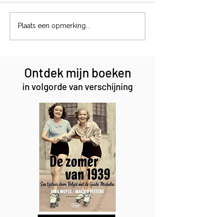
Magische formul
Het jachtinstinct van een
Plaats een opmerking...
podenco
Ontdek mijn boeken
in volgorde van verschijning