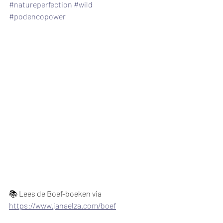
#natureperfection
#wild
#podencopower
📚 Lees de Boef-boeken via 
https://www.janaelza.com/boef