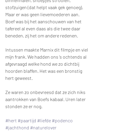
binnenhalen, snoepjes strooien, 
stofzuigen (dat helpt vaak gek genoeg). 
Maar er was geen lievemoederen aan. 
Boef was bij het aanschouwen van het 
tafereel al even daas als die twee daar 
beneden, zij het om andere redenen.
Intussen maakte Marnix dit filmpje en viel 
mijn frank. We hadden ons ‘s ochtends al 
afgevraagd welke hond we zo dichtbij 
hoorden blaffen. Het was een bronstig 
hert geweest.
Ze waren zo onbevreesd dat ze zich niks 
aantrokken van Boefs kabaal. Uren later 
stonden ze er nog.
#hert
#paartijd
#liefde
#podenco
#jachthond
#naturelover