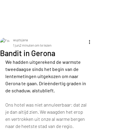
Jana Elza Wuyts
wuytsjana
1 jun
2 minuten om te lezen
Bandit in Gerona
We hadden uitgerekend de warmste 
tweedaagse sinds het begin van de 
lentemetingen uitgekozen om naar 
Gerona te gaan. Drieëndertig graden in 
de schaduw, alstublieft. 
Ons hotel was niet annuleerbaar: dat zal 
je dan altijd zien. We waagden het erop 
en vertrokken uit onze al warme bergen 
naar de heetste stad van de regio.