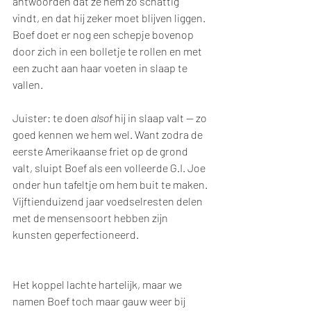
antwoorden dat ze hem zo schattig 
vindt, en dat hij zeker moet blijven liggen. 
Boef doet er nog een schepje bovenop 
door zich in een bolletje te rollen en met 
een zucht aan haar voeten in slaap te 
vallen. 
Juister: te doen 
alsof
 hij in slaap valt — zo 
goed kennen we hem wel. Want zodra de 
eerste Amerikaanse friet op de grond 
valt, sluipt Boef als een volleerde G.I. Joe 
onder hun tafeltje om hem buit te maken. 
Vijftienduizend jaar voedselresten delen 
met de mensensoort hebben zijn 
kunsten geperfectioneerd. 
Het koppel lachte hartelijk, maar we 
namen Boef toch maar gauw weer bij 