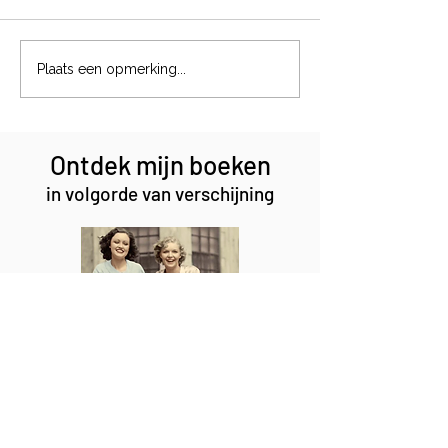
Magische formul
Het jachtinstinct van een
Plaats een opmerking...
podenco
Ontdek mijn boeken
in volgorde van verschijning