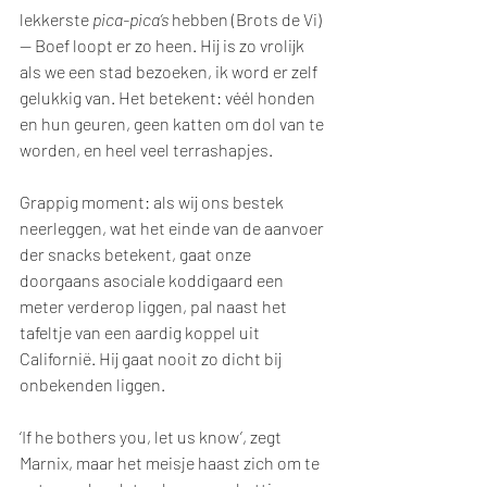
lekkerste 
pica-pica’s
 hebben (Brots de Vi) 
— Boef loopt er zo heen. Hij is zo vrolijk 
als we een stad bezoeken, ik word er zelf 
gelukkig van. Het betekent: véél honden 
en hun geuren, geen katten om dol van te 
worden, en heel veel terrashapjes. 
Grappig moment: als wij ons bestek 
neerleggen, wat het einde van de aanvoer 
der snacks betekent, gaat onze 
doorgaans asociale koddigaard een 
meter verderop liggen, pal naast het 
tafeltje van een aardig koppel uit 
Californië. Hij gaat nooit zo dicht bij 
onbekenden liggen.
‘If he bothers you, let us know’, zegt 
Marnix, maar het meisje haast zich om te 