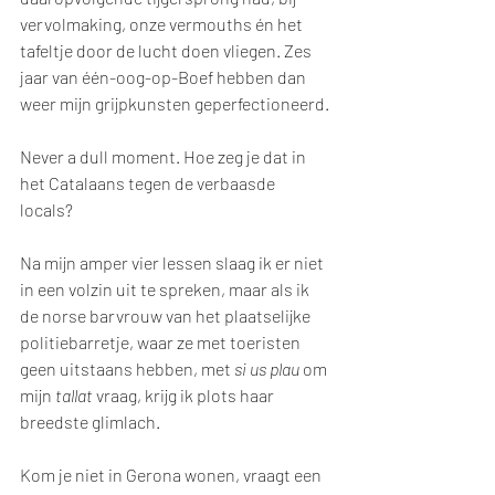
vervolmaking, onze vermouths én het 
tafeltje door de lucht doen vliegen. Zes 
jaar van één-oog-op-Boef hebben dan 
weer mijn grijpkunsten geperfectioneerd. 
Never a dull moment. Hoe zeg je dat in 
het Catalaans tegen de verbaasde 
locals? 
Na mijn amper vier lessen slaag ik er niet 
in een volzin uit te spreken, maar als ik 
de norse barvrouw van het plaatselijke 
politiebarretje, waar ze met toeristen 
geen uitstaans hebben, met 
si us plau 
om 
mijn 
tallat 
vraag, krijg ik plots haar 
breedste glimlach. 
Kom je niet in Gerona wonen, vraagt een 