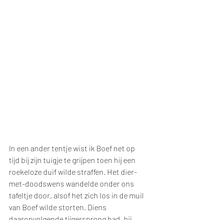
In een ander tentje wist ik Boef net op 
tijd bij zijn tuigje te grijpen toen hij een 
roekeloze duif wilde straffen. Het dier-
met-doodswens wandelde onder ons 
tafeltje door, alsof het zich los in de muil 
van Boef wilde storten. Diens 
daaropvolgende tijgersprong had, bij 