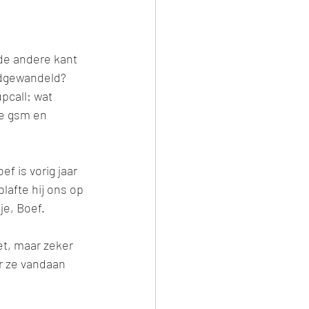
de andere kant 
ondgewandeld? 
call: wat 
e gsm en 
f is vorig jaar 
lafte hij ons op 
e, Boef. 
t, maar zeker 
ar ze vandaan 