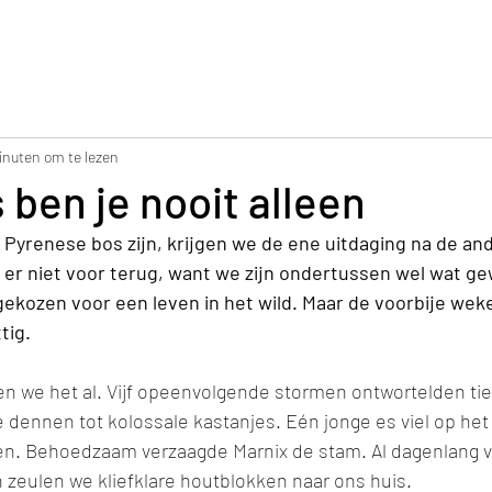
Home
Ontvang een geschenk
Boeken
Over mi
inuten om te lezen
s ben je nooit alleen
 Pyrenese bos zijn, krijgen we de ene uitdaging na de an
 er niet voor terug, want we zijn ondertussen wel wat g
kozen voor een leven in het wild. Maar de voorbije weke
tig. 
 we het al. Vijf opeenvolgende stormen ontwortelden ti
 dennen tot kolossale kastanjes. Eén jonge es viel op het 
len. Behoedzaam verzaagde Marnix de stam. Al dagenlang 
zeulen we kliefklare houtblokken naar ons huis. 