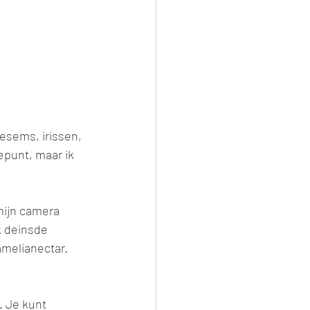
esems, irissen, 
epunt, maar ik 
 mijn camera 
k deinsde 
amelianectar. 
. Je kunt 