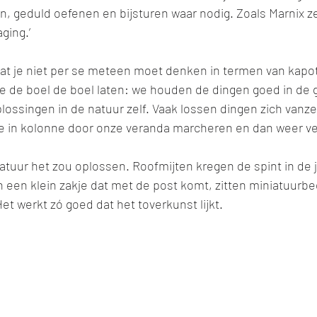
, geduld oefenen en bijsturen waar nodig. Zoals Marnix z
ging.’ 
at je niet per se meteen moet denken in termen van kap
we de boel de boel laten: we houden de dingen goed in de g
ossingen in de natuur zelf. Vaak lossen dingen zich vanzel
 in kolonne door onze veranda marcheren en dan weer ve
atuur het zou oplossen. Roofmijten kregen de spint in de j
 in een klein zakje dat met de post komt, zitten miniatuurbe
et werkt zó goed dat het toverkunst lijkt. 