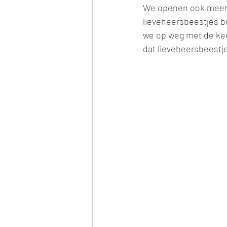
We openen ook meerm
lieveheersbeestjes b
we op weg met de kee
dat lieveheersbeestj