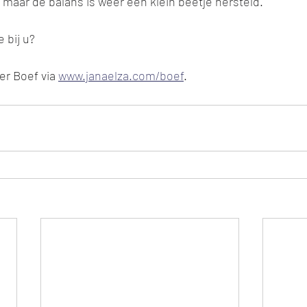
maar de balans is weer een klein beetje hersteld. 
 bij u? 
r Boef via 
www.janaelza.com/boef
.