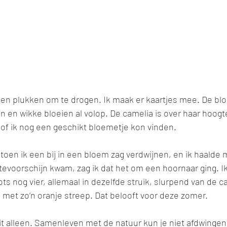
men plukken om te drogen. Ik maak er kaartjes mee. De blo
en en wikke bloeien al volop. De camelia is over haar hoogt
 of ik nog een geschikt bloemetje kon vinden. 
k, toen ik een bij in een bloem zag verdwijnen, en ik haalde
evoorschijn kwam, zag ik dat het om een hoornaar ging. I
ots nog vier, allemaal in dezelfde struik, slurpend van de c
 met zo’n oranje streep. Dat belooft voor deze zomer.  
it alleen. Samenleven met de natuur kun je niet afdwingen