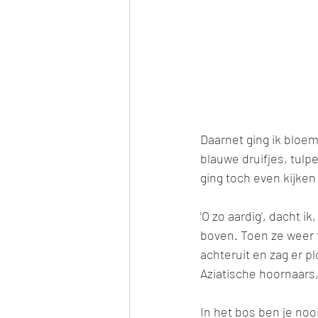
Daarnet ging ik bloe
blauwe druifjes, tulp
ging toch even kijken
‘O zo aardig’, dacht i
boven. Toen ze weer t
achteruit en zag er pl
Aziatische hoornaars,
In het bos ben je noo