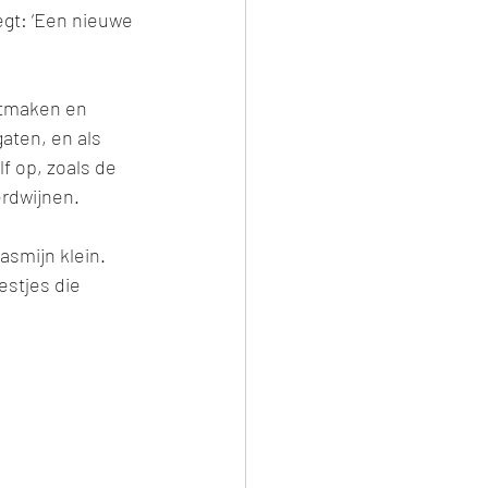
egt: ‘Een nieuwe 
otmaken en 
aten, en als 
f op, zoals de 
rdwijnen. 
asmijn klein. 
estjes die 