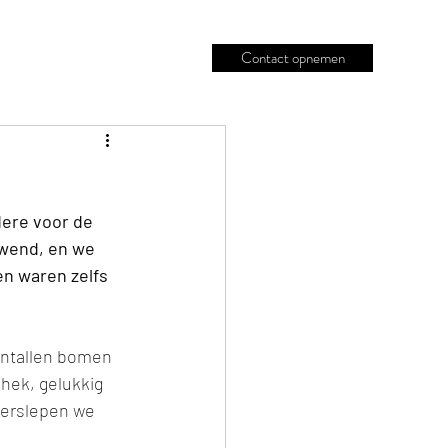
Contact opnemen
j
Blog
dere voor de 
ewend, en we 
n waren zelfs 
entallen bomen 
hek, gelukkig 
verslepen we 