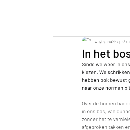
Jana Elza Wuyts
wuytsjana
25 apr
3 m
In het bo
Sinds we weer in ons
kiezen. We schrikken
hebben ook bewust ge
naar onze normen pit
Over de bomen hadden
in ons bos, van dunne
zonder het te vernie
afgebroken takken en 