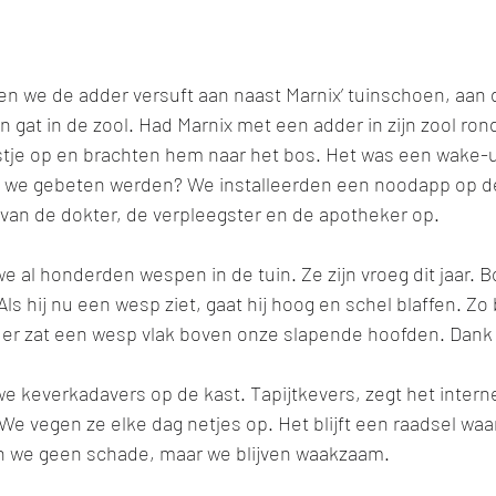
en we de adder versuft aan naast Marnix’ tuinschoen, aan 
een gat in de zool. Had Marnix met een adder in zijn zool r
je op en brachten hem naar het bos. Het was een wake-up
 we gebeten werden? We installeerden een noodapp op d
an de dokter, de verpleegster en de apotheker op. 
al honderden wespen in de tuin. Ze zijn vroeg dit jaar. Boe
s hij nu een wesp ziet, gaat hij hoog en schel blaffen. Zo b
er zat een wesp vlak boven onze slapende hoofden. Dank j
 keverkadavers op de kast. Tapijtkevers, zegt het interne
. We vegen ze elke dag netjes op. Het blijft een raadsel wa
n we geen schade, maar we blijven waakzaam. 